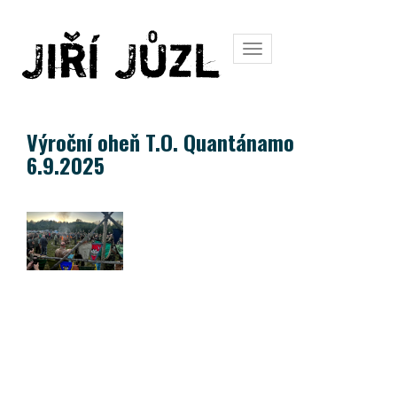
Toggle
navigation
Výroční oheň T.O. Quantánamo
6.9.2025