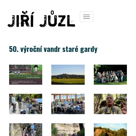
Toggle
navigation
50. výroční vandr staré gardy