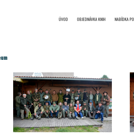
ÚVOD
OBJEDNÁVKA KNIH
NABÍDKA P
zeum