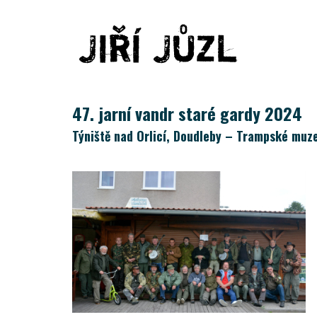
47. jarní vandr staré gardy 2024
Týniště nad Orlicí, Doudleby – Trampské mu